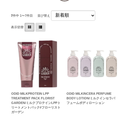
7
件中 1〜7件目
並び替え
表示切替
ODID MILKPROTEIN LPP
ODID MILKINCERA PERFUME
TREATMENT PACK FLORIST
BODY LOTION/ミルクインセラパ
GARDEN/ミルクプロテインLPPト
フュームボディローション
リートメントパック#フローリスト
ガーデン