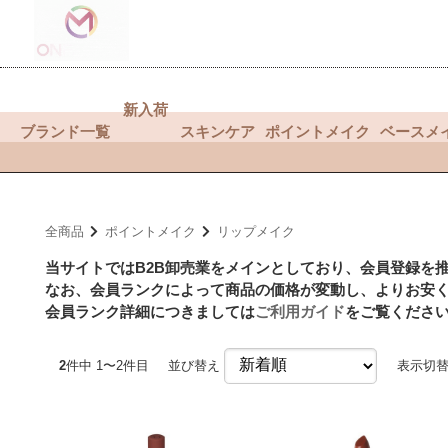
新入荷
ブランド一覧
スキンケア
ポイントメイク
ベースメ
全商品
ポイントメイク
リップメイク
当サイトではB2B卸売業をメインとしており、会員登録を
なお、会員ランクによって商品の価格が変動し、よりお安
会員ランク詳細につきましては
ご利用ガイド
をご覧くださ
2
件中 1〜2件目
並び替え
表示切