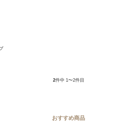
ップ
2
件中 1〜2件目
おすすめ商品