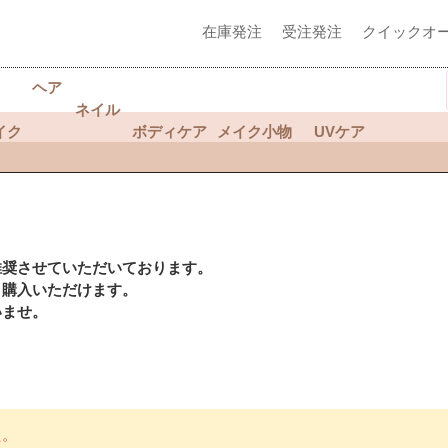
在庫発注
受注発注
クイックオ
ヘア
ネイル
イク
ボディケア
メイク小物
UVケア
推奨させていただいております。
く購入いただけます。
いませ。
た。