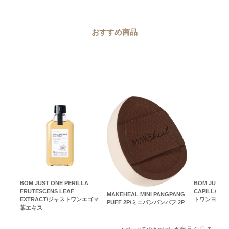
おすすめ商品
BOM JUST ONE PERILLA
BOM JUST O
FRUTESCENS LEAF
CAPILLARI
MAKEHEAL MINI PANGPANG
EXTRACT/ジャストワンエゴマ
トワンヨモギ
PUFF 2P/ミニパンパンパフ 2P
葉エキス