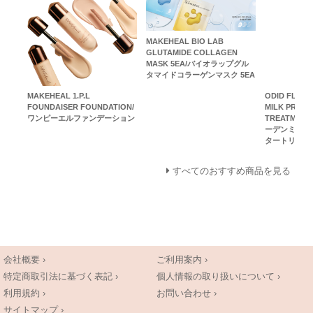
MAKEHEAL BIO LAB
GLUTAMIDE COLLAGEN
MASK 5EA/バイオラップグル
タマイドコラーゲンマスク 5EA
MAKEHEAL 1.P.L
ODID FLORI
FOUNDAISER FOUNDATION/
MILK PROTE
ワンピーエルファンデーション
TREATME
ーデンミルク
タートリート
すべてのおすすめ商品を見る
会社概要 ›
ご利用案内 ›
特定商取引法に基づく表記 ›
個人情報の取り扱いについて ›
利用規約 ›
お問い合わせ ›
サイトマップ ›