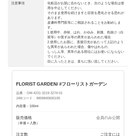
注意事項
化粧品がお肌に合わないとき、次のような場合は使
用を中止してください。
そのまま使用を続けますと症状を悪化させる恐れが
あります。
皮膚科専門医等にご相談されることをお勧めしま
す。
1.使用中、赤味、はれ、かゆみ、刺激、色抜け（白
斑等）や黒ずみ等の異常があらわれた場合
2.使用したお肌に、直接日光があたって上記のよう
な異常があらわれた場合、傷やはれもの、
しっしん等、異常のある部位にはお使いにならない
でください。
目に入ったときは、直ちに洗い流してください。
FLORIST GARDEN/ #フローリストガーデン
品番
OM-4231-3219-3274-01
JANコード
8809840600195
内容量：100ml
販売価格
会員のみ公開
（単価 × 入数）
注文数
ご注文には