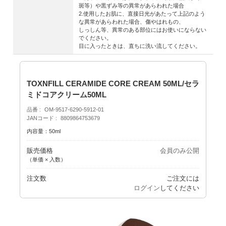
斑等）や黒ずみ等の異常があらわれた場合
2.使用したお肌に、直接日光があたって上記のよう
な異常があらわれた場合、傷やはれもの、
しっしん等、異常のある部位にはお使いにならない
でください。
目に入ったときは、直ちに洗い流してください。
TOXNFILL CERAMIDE CORE CREAM 50ML/セラ
ミドコアクリーム50ML
品番
OM-9517-6290-5912-01
JANコード
8809864753679
内容量：50ml
販売価格
会員のみ公開
（単価 × 入数）
注文数
ご注文には
ログイン
してください