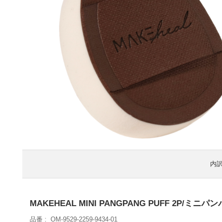
内
MAKEHEAL MINI PANGPANG PUFF 2P/ミニパ
品番
OM-9529-2259-9434-01