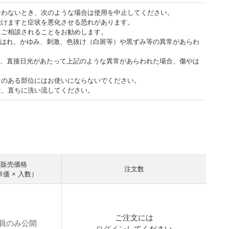
合わないとき、次のような場合は使用を中止してください。
続けますと症状を悪化させる恐れがあります。
にご相談されることをお勧めします。
、はれ、かゆみ、刺激、色抜け（白斑等）や黒ずみ等の異常があらわ
に、直接日光があたって上記のような異常があらわれた場合、傷やは
常のある部位にはお使いにならないでください。
は、直ちに洗い流してください。
販売価格
注文数
単価 × 入数）
ご注文には
員のみ公開
ログイン
してください