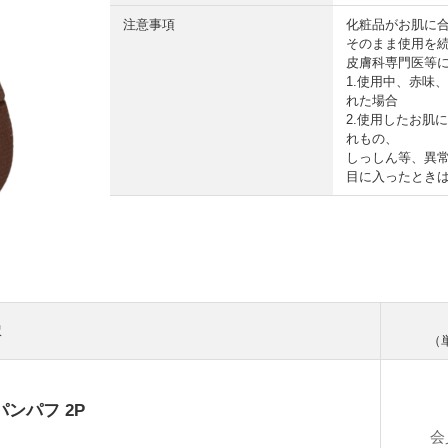
注意事項
化粧品がお肌に
そのまま使用を
皮膚科専門医等
1.使用中、赤味
れた場合
2.使用したお肌
れもの、
しっしん等、異
目に入ったとき
訳
（
ンパンパフ 2P
会